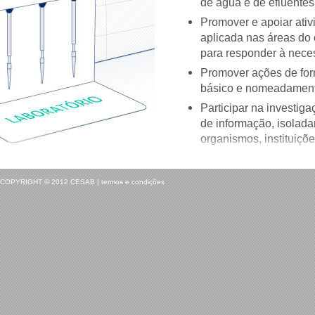
de água e de efluentes
Promover e apoiar ati
aplicada nas áreas do 
para responder à neces
Promover ações de for
básico e nomeadamente
Participar na investiga
de informação, isolad
organismos, instituiçõe
Fiscalização de obras
COPYRIGHT © 2012 CESAB | termos e condições
A valência mais desenvolv
O CESAB encontra-se Acredi
Concessão foram acreditado
Atualmente o CESAB tem o C
124 ensaios acreditados em
Águas Naturais, Águas de Pr
Águas de Piscina, Águas Ba