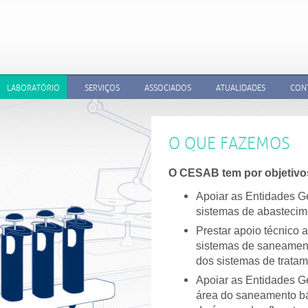
LABORATÓRIO
SERVIÇOS
ASSOCIADOS
ATUALIDADES
CON
QUEM SOMOS?
O QUE FAZEMOS?
ACREDITAÇÕES
EQUIPAMENTOS
O QUE FAZEMOS
O CESAB tem por objetivos
Apoiar as Entidades Ge
sistemas de abastecim
Prestar apoio técnico 
sistemas de saneament
dos sistemas de trata
Apoiar as Entidades Ge
área do saneamento b